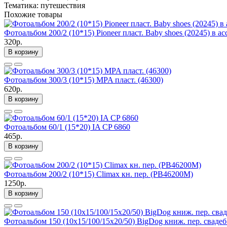
Тематика: путешествия
Похожие товары
Фотоальбом 200/2 (10*15) Pioneer пласт. Baby shoes (20245) в а
320р.
В корзину
Фотоальбом 300/3 (10*15) MPA пласт. (46300)
620р.
В корзину
Фотоальбом 60/1 (15*20) IA CP 6860
465р.
В корзину
Фотоальбом 200/2 (10*15) Climax кн. пер. (PB46200М)
1250р.
В корзину
Фотоальбом 150 (10х15/100/15х20/50) BigDog книж. пер. свадеб